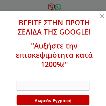
Μετάβαση
σε
6972.364.387
×
περιεχόμενο
ΒΓΕΙΤΕ ΣΤΗΝ ΠΡΩΤΗ
xanthogenous@gmail.com
ΣΕΛΙΔΑ ΤΗΣ GOOGLE!
MENU
"Αυξήστε την
επισκεψιμότητα κατά
ΒΓΕΙΤΕ ΣΤΗΝ ΠΡΩΤΗ ΣΕΛΙΔΑ ΤΗΣ
GOOGLE!
1200%!"
Αυξήστε την επισκεψιμότητα κατά
EMAIL
1200%!