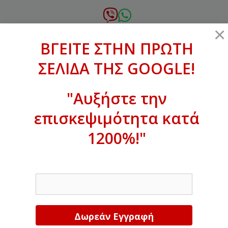
Μετάβαση
σε
6972.364.387
×
περιεχόμενο
ΒΓΕΙΤΕ ΣΤΗΝ ΠΡΩΤΗ
xanthogenous@gmail.com
ΣΕΛΙΔΑ ΤΗΣ GOOGLE!
MENU
"Αυξήστε την
επισκεψιμότητα κατά
ΒΓΕΙΤΕ ΣΤΗΝ ΠΡΩΤΗ ΣΕΛΙΔΑ ΤΗΣ
GOOGLE!
1200%!"
Αυξήστε την επισκεψιμότητα κατά
EMAIL
1200%!