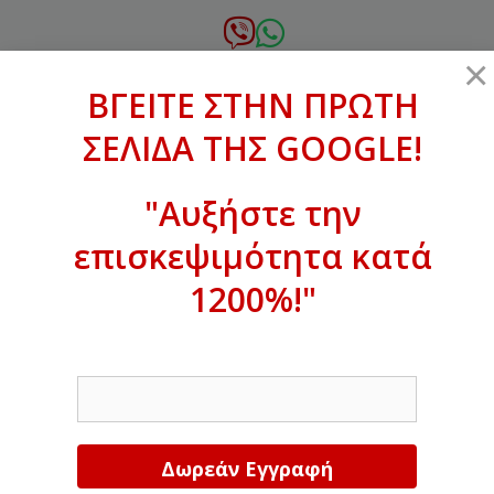
Μετάβαση
σε
6972.364.387
×
περιεχόμενο
ΒΓΕΙΤΕ ΣΤΗΝ ΠΡΩΤΗ
xanthogenous@gmail.com
ΣΕΛΙΔΑ ΤΗΣ GOOGLE!
MENU
"Αυξήστε την
επισκεψιμότητα κατά
ΒΓΕΙΤΕ ΣΤΗΝ ΠΡΩΤΗ ΣΕΛΙΔΑ ΤΗΣ
GOOGLE!
1200%!"
Αυξήστε την επισκεψιμότητα κατά
EMAIL
1200%!