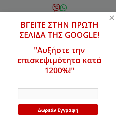
Μετάβαση
σε
6972.364.387
×
περιεχόμενο
ΒΓΕΙΤΕ ΣΤΗΝ ΠΡΩΤΗ
xanthogenous@gmail.com
ΣΕΛΙΔΑ ΤΗΣ GOOGLE!
MENU
"Αυξήστε την
επισκεψιμότητα κατά
ΒΓΕΙΤΕ ΣΤΗΝ ΠΡΩΤΗ ΣΕΛΙΔΑ ΤΗΣ
GOOGLE!
1200%!"
Αυξήστε την επισκεψιμότητα κατά
EMAIL
1200%!