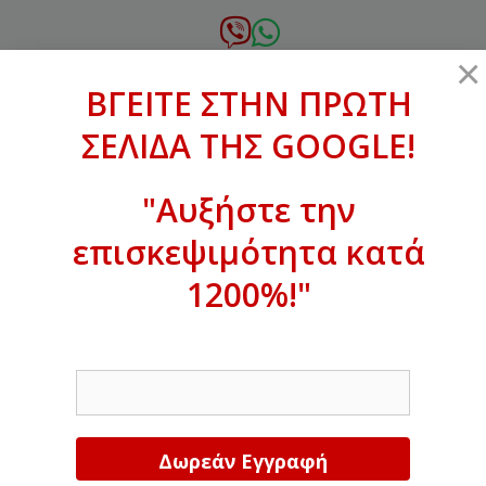
Μετάβαση
σε
6972.364.387
×
περιεχόμενο
ΒΓΕΙΤΕ ΣΤΗΝ ΠΡΩΤΗ
xanthogenous@gmail.com
ΣΕΛΙΔΑ ΤΗΣ GOOGLE!
MENU
"Αυξήστε την
επισκεψιμότητα κατά
ΒΓΕΙΤΕ ΣΤΗΝ ΠΡΩΤΗ ΣΕΛΙΔΑ ΤΗΣ
GOOGLE!
1200%!"
Αυξήστε την επισκεψιμότητα κατά
EMAIL
1200%!