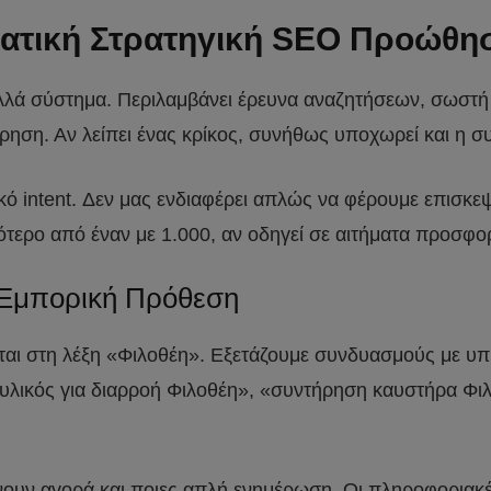
ματική Στρατηγική SEO Προώθη
 αλλά σύστημα. Περιλαμβάνει έρευνα αναζητήσεων, σωστή 
τρηση. Αν λείπει ένας κρίκος, συνήθως υποχωρεί και η 
ικό intent. Δεν μας ενδιαφέρει απλώς να φέρουμε επισκ
σότερο από έναν με 1.000, αν οδηγεί σε αιτήματα προσφο
 Εμπορική Πρόθεση
εται στη λέξη «Φιλοθέη». Εξετάζουμε συνδυασμούς με υ
λικός για διαρροή Φιλοθέη», «συντήρηση καυστήρα Φιλο
ίχνουν αγορά και ποιες απλή ενημέρωση. Οι πληροφοριακέ