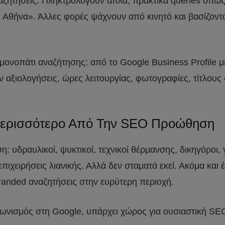
ναζητήσεις. Πληκτρολογούν απλά, πρακτικά queries όπω
 Αθήνα». Άλλες φορές ψάχνουν από κινητό και βασίζοντ
 μονοπάτι αναζήτησης: από το Google Business Profile μέ
 αξιολογήσεις, ώρες λειτουργίας, φωτογραφίες, τίτλους 
 Περισσότερο Από Την SEO Προώθηση
: υδραυλικοί, ψυκτικοί, τεχνικοί θέρμανσης, δικηγόροι, γ
ι επιχειρήσεις λιανικής. Αλλά δεν σταματά εκεί. Ακόμα κ
randed αναζητήσεις στην ευρύτερη περιοχή.
γωνισμός στη Google, υπάρχει χώρος για ουσιαστική S