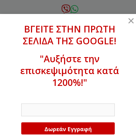
Μετάβαση
σε
6972.364.387
×
περιεχόμενο
ΒΓΕΙΤΕ ΣΤΗΝ ΠΡΩΤΗ
xanthogenous@gmail.com
ΣΕΛΙΔΑ ΤΗΣ GOOGLE!
MENU
"Αυξήστε την
επισκεψιμότητα κατά
ΒΓΕΙΤΕ ΣΤΗΝ ΠΡΩΤΗ ΣΕΛΙΔΑ ΤΗΣ
GOOGLE!
1200%!"
Αυξήστε την επισκεψιμότητα κατά
EMAIL
1200%!