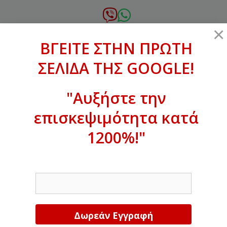
Μετάβαση
σε
6972.364.387
×
περιεχόμενο
ΒΓΕΙΤΕ ΣΤΗΝ ΠΡΩΤΗ
xanthogenous@gmail.com
ΣΕΛΙΔΑ ΤΗΣ GOOGLE!
MENU
"Αυξήστε την
επισκεψιμότητα κατά
ΒΓΕΙΤΕ ΣΤΗΝ ΠΡΩΤΗ ΣΕΛΙΔΑ ΤΗΣ
GOOGLE!
1200%!"
Αυξήστε την επισκεψιμότητα κατά
EMAIL
1200%!