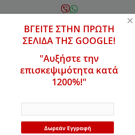
Μετάβαση
σε
6972.364.387
×
περιεχόμενο
ΒΓΕΙΤΕ ΣΤΗΝ ΠΡΩΤΗ
xanthogenous@gmail.com
ΣΕΛΙΔΑ ΤΗΣ GOOGLE!
MENU
"Αυξήστε την
επισκεψιμότητα κατά
ΒΓΕΙΤΕ ΣΤΗΝ ΠΡΩΤΗ ΣΕΛΙΔΑ ΤΗΣ
GOOGLE!
1200%!"
Αυξήστε την επισκεψιμότητα κατά
EMAIL
1200%!