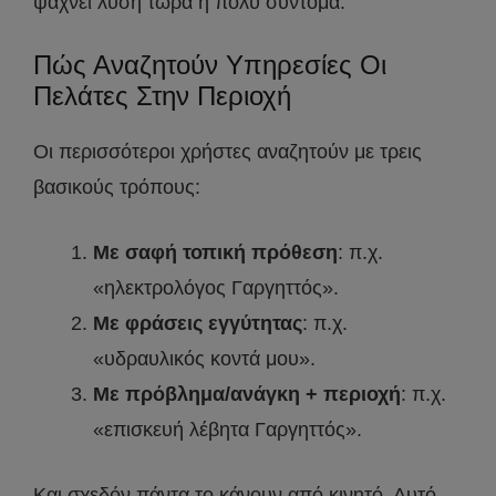
ψάχνει λύση τώρα ή πολύ σύντομα.
Πώς Αναζητούν Υπηρεσίες Οι
Πελάτες Στην Περιοχή
Οι περισσότεροι χρήστες αναζητούν με τρεις
βασικούς τρόπους:
Με σαφή τοπική πρόθεση
: π.χ.
«ηλεκτρολόγος Γαργηττός».
Με φράσεις εγγύτητας
: π.χ.
«υδραυλικός κοντά μου».
Με πρόβλημα/ανάγκη + περιοχή
: π.χ.
«επισκευή λέβητα Γαργηττός».
Και σχεδόν πάντα το κάνουν από κινητό. Αυτό