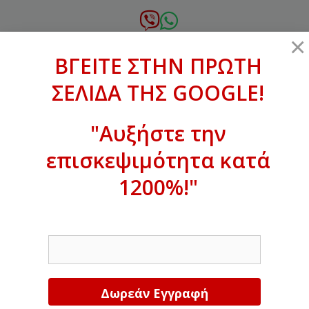
Μετάβαση
σε
6972.364.387
×
περιεχόμενο
ΒΓΕΙΤΕ ΣΤΗΝ ΠΡΩΤΗ
xanthogenous@gmail.com
ΣΕΛΙΔΑ ΤΗΣ GOOGLE!
MENU
"Αυξήστε την
επισκεψιμότητα κατά
ΒΓΕΙΤΕ ΣΤΗΝ ΠΡΩΤΗ ΣΕΛΙΔΑ ΤΗΣ
GOOGLE!
1200%!"
Αυξήστε την επισκεψιμότητα κατά
EMAIL
1200%!