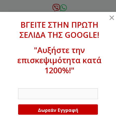
Μετάβαση
σε
6972.364.387
×
περιεχόμενο
ΒΓΕΙΤΕ ΣΤΗΝ ΠΡΩΤΗ
xanthogenous@gmail.com
ΣΕΛΙΔΑ ΤΗΣ GOOGLE!
MENU
"Αυξήστε την
επισκεψιμότητα κατά
ΒΓΕΙΤΕ ΣΤΗΝ ΠΡΩΤΗ ΣΕΛΙΔΑ ΤΗΣ
GOOGLE!
1200%!"
Αυξήστε την επισκεψιμότητα κατά
EMAIL
1200%!