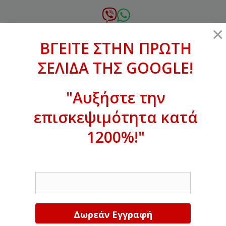
Μετάβαση
σε
6972.364.387
×
περιεχόμενο
ΒΓΕΙΤΕ ΣΤΗΝ ΠΡΩΤΗ
xanthogenous@gmail.com
ΣΕΛΙΔΑ ΤΗΣ GOOGLE!
MENU
"Αυξήστε την
επισκεψιμότητα κατά
ΒΓΕΙΤΕ ΣΤΗΝ ΠΡΩΤΗ ΣΕΛΙΔΑ ΤΗΣ
GOOGLE!
1200%!"
Αυξήστε την επισκεψιμότητα κατά
EMAIL
1200%!