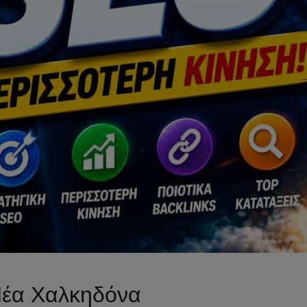
έα Χαλκηδόνα