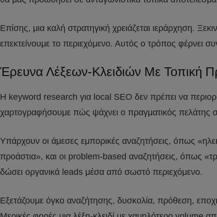
Επίσης, μια καλή στρατηγική χρειάζεται ιεράρχηση. Ξεκι
επεκτείνουμε το περιεχόμενο. Αυτός ο τρόπος φέρνει σ
Έρευνα Λέξεων-Κλειδιών Με Τοπική Π
Η keyword research για local SEO δεν πρέπει να περιο
χαρτογραφήσουμε πώς ψάχνει ο πραγματικός πελάτης σ
Υπάρχουν οι άμεσες εμπορικές αναζητήσεις, όπως «ηλε
προάστια», και οι problem-based αναζητήσεις, όπως «τρέ
δώσει οργανικά leads μέσα από σωστό περιεχόμενο.
Εξετάζουμε όγκο αναζήτησης, δυσκολία, πρόθεση, εποχικό
Μερικές φορές μια λέξη-κλειδί με χαμηλότερο volume απ