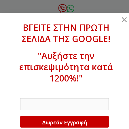
Μετάβαση
σε
6972.364.387
×
περιεχόμενο
ΒΓΕΙΤΕ ΣΤΗΝ ΠΡΩΤΗ
xanthogenous@gmail.com
ΣΕΛΙΔΑ ΤΗΣ GOOGLE!
MENU
"Αυξήστε την
επισκεψιμότητα κατά
ΒΓΕΙΤΕ ΣΤΗΝ ΠΡΩΤΗ ΣΕΛΙΔΑ ΤΗΣ
GOOGLE!
1200%!"
Αυξήστε την επισκεψιμότητα κατά
EMAIL
1200%!